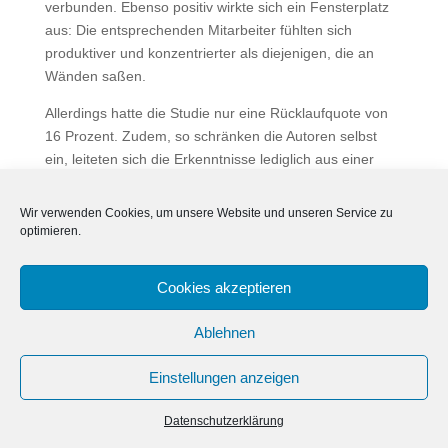
verbunden. Ebenso positiv wirkte sich ein Fensterplatz
aus: Die entsprechenden Mitarbeiter fühlten sich
produktiver und konzentrierter als diejenigen, die an
Wänden saßen.
Allerdings hatte die Studie nur eine Rücklaufquote von
16 Prozent. Zudem, so schränken die Autoren selbst
ein, leiteten sich die Erkenntnisse lediglich aus einer
einzigen Firma ab. Entsprechend seien weitere
Untersuchungen nötig, um zu überprüfen, ob sich die
Wir verwenden Cookies, um unsere Website und unseren Service zu
Ergebnisse verallgemeinern ließen.
optimieren.
Insgesamt berichteten Mitarbeiter in kleineren
Cookies akzeptieren
Großraumbüros über eine höhere Zufriedenheit mit dem
Zusammenhalt im Team, dem Austausch von
Ablehnen
Informationen mit Kollegen, der Konzentration und dem
produktiven Arbeiten. Gerade in der Technologiebranche
Einstellungen anzeigen
sei der Trend indes ein ganz anderer: «In den letzten
Jahren haben viele große Technologieunternehmen
Datenschutzerklärung
„Kathedralen“ der Interaktion geplant oder gebaut,