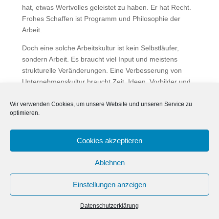
hat, etwas Wertvolles geleistet zu haben. Er hat Recht.
Frohes Schaffen ist Programm und Philosophie der
Arbeit.
Doch eine solche Arbeitskultur ist kein Selbstläufer,
sondern Arbeit. Es braucht viel Input und meistens
strukturelle Veränderungen. Eine Verbesserung von
Unternehmenskultur braucht Zeit, Ideen, Vorbilder und
Führungswillen. Dann kommt man dem Ziel schon viel
näher. Frohes Schaffen!
Wir verwenden Cookies, um unsere Website und unseren Service zu
optimieren.
Cookies akzeptieren
Ablehnen
Impressum
Datenschutz
Cookie-Richtlinie (EU)
Einstellungen anzeigen
Copyright WBR.CONSULTING 2026
Datenschutzerklärung